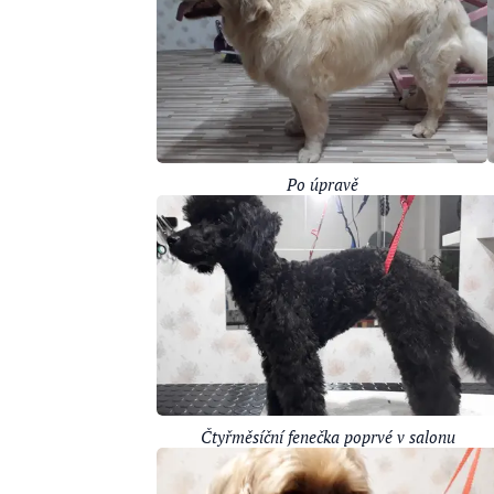
Po úpravě
Čtyřměsíční fenečka poprvé v salonu