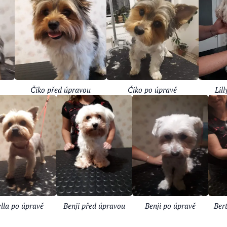
Čiko před úpravou
Čiko po úpravě
Lil
lla po úpravě
Benji před úpravou
Benji po úpravě
Ber