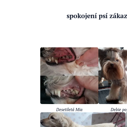
spokojení psí zákaz
Desetiletá Mia
Debie po