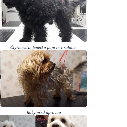
Čtyřměsíční fenečka poprvé v salonu
Roky před úpravou