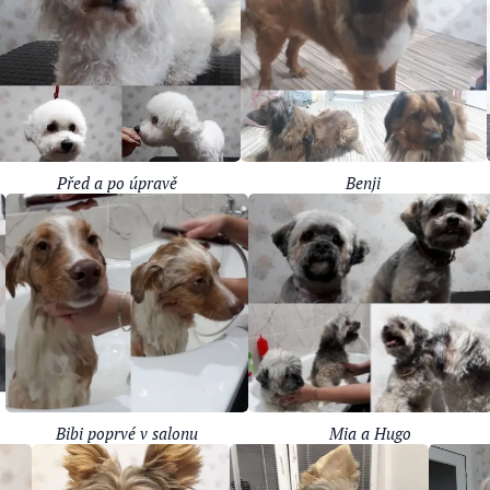
Před a po úpravě
Benji
Bibi poprvé v salonu
Mia a Hugo