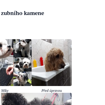
ní zubního kamene
🐾
Miky
Před úpravou