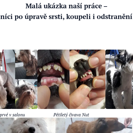
Malá ukázka naší práce –
níci po úpravě srsti, koupeli i odstraně
prvé v salonu
Pětiletý čivava Nut