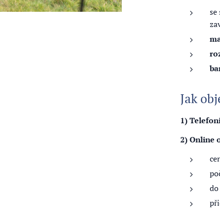
se
za
ma
ro
ba
Jak obj
1) Telefon
2) Online 
ce
po
do
př