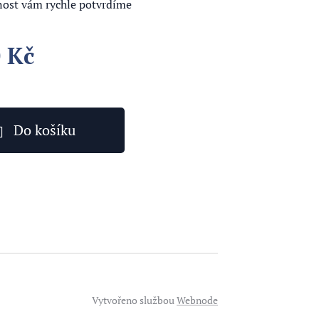
st vám rychle potvrdíme
0
Kč
Do košíku
Vytvořeno službou
Webnode