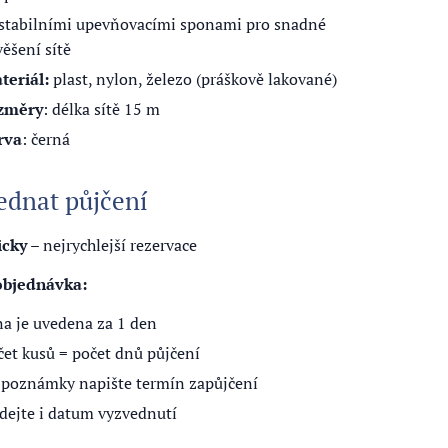
 stabilními upevňovacími sponami pro snadné
věšení sítě
teriál:
plast, nylon, železo (práškově lakované)
změry
: délka sítě 15 m
rva
: černá
ednat půjčení
icky
– nejrychlejší rezervace
objednávka:
na je uvedena za 1 den
čet kusů = počet dnů půjčení
 poznámky napište termín zapůjčení
idejte i datum vyzvednutí