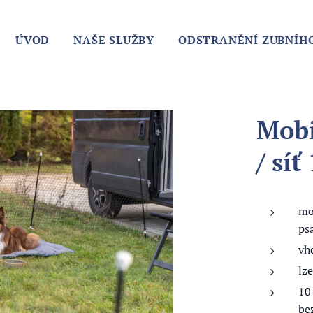
ÚVOD
NAŠE SLUŽBY
ODSTRANĚNÍ ZUBNÍH
Mobi
/ síť
mo
ps
vh
lze
10
be